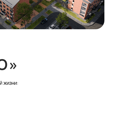
О»
й жизни: